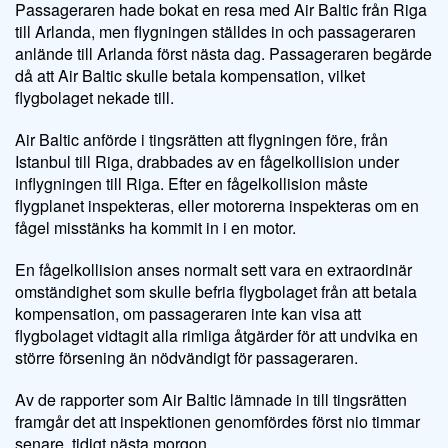
Passageraren hade bokat en resa med Air Baltic från Riga
till Arlanda, men flygningen ställdes in och passageraren
anlände till Arlanda först nästa dag. Passageraren begärde
då att Air Baltic skulle betala kompensation, vilket
flygbolaget nekade till.
Air Baltic anförde i tingsrätten att flygningen före, från
Istanbul till Riga, drabbades av en fågelkollision under
inflygningen till Riga. Efter en fågelkollision måste
flygplanet inspekteras, eller motorerna inspekteras om en
fågel misstänks ha kommit in i en motor.
En fågelkollision anses normalt sett vara en extraordinär
omständighet som skulle befria flygbolaget från att betala
kompensation, om passageraren inte kan visa att
flygbolaget vidtagit alla rimliga åtgärder för att undvika en
större försening än nödvändigt för passageraren.
Av de rapporter som Air Baltic lämnade in till tingsrätten
framgår det att inspektionen genomfördes först nio timmar
senare, tidigt nästa morgon.