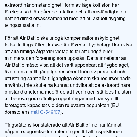
extraordinär omständighet i form av fågelkollision har
förelegat vid föregående rotation och att omständigheten
haft ett direkt orsakssamband med att nu aktuell flygning
tvingats ställa in.
För att Air Baltic ska undgå kompensationsskyldighet,
fortsatte tingsrätten, krävs därutöver att flygbolaget kan visa
att alla rimliga åtgärder vidtagits för att undgå eller
minimera den försening som uppstått. Detta innefattar att
Air Baltic måste visa att det varit uppenbart att flygbolaget,
även om alla tillgängliga resurser i form av personal och
utrustning samt alla tillgängliga ekonomiska resurser hade
använts, inte skulle ha kunnat undvika att de extraordinära
omständigheterna medförde att flygningen ställdes in, utan
att behöva göra orimliga uppoffringar med hänsyn till
företagets kapacitet vid den relevanta tidpunkten (EU-
domstolens
mål C-549/07
).
Tingsrättens konstaterade att Air Baltic inte har lämnat
någon redogörelse för anledningen till att inspektionen