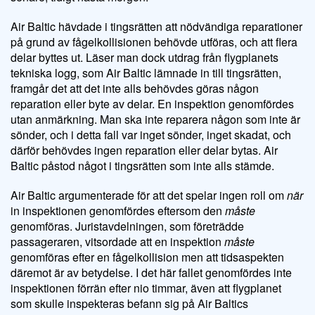
Air Baltic hävdade i tingsrätten att nödvändiga reparationer
på grund av fågelkollisionen behövde utföras, och att flera
delar byttes ut. Läser man dock utdrag från flygplanets
tekniska logg, som Air Baltic lämnade in till tingsrätten,
framgår det att det inte alls behövdes göras någon
reparation eller byte av delar. En inspektion genomfördes
utan anmärkning. Man ska inte reparera någon som inte är
sönder, och i detta fall var inget sönder, inget skadat, och
därför behövdes ingen reparation eller delar bytas. Air
Baltic påstod något i tingsrätten som inte alls stämde.
Air Baltic argumenterade för att det spelar ingen roll om
när
in inspektionen genomfördes eftersom den
måste
genomföras. Juristavdelningen, som företrädde
passageraren, vitsordade att en inspektion
måste
genomföras efter en fågelkollision men att tidsaspekten
däremot är av betydelse. I det här fallet genomfördes inte
inspektionen förrän efter nio timmar, även att flygplanet
som skulle inspekteras befann sig på Air Baltics