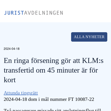
Skip
to
main
content
ALLA NYHETER
2024-04-18
En ringa försening gör att KLM:s
transfertid om 45 minuter är för
kort
Attunda tingsrätt
2024-04-18 dom i mål nummer FT 10087-22
Två passagerare missade sitt anslutningsflyg till