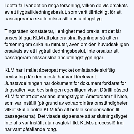
I detta fall var det en ringa försening, vilken delvis orsakats
av ett flygtrafikledningsbeslut, som varit tillräckligt för att
passagerarna skulle missa sitt anslutningsflyg.
Tingsrätten konstaterar, i enlighet med praxis, att det får
anses åligga KLM att planera sina flygningar så att en
försening om cirka 45 minuter, även om den huvudsakligen
orsakats av ett flygtrafikledningsbeslut, inte orsakar att
passagerare missar sina anslutningsflygningar.
KLM har i målet åberopat mycket omfattande skriftlig
bevisning där den mesta har varit irrelevant.
Juristavdelningen har dokument för dokument förklarat för
tingsrätten vad bevisningen egentligen visar. Därtill påstod
KLM först att det var anslutningsflyget, Amsterdam till Nice,
som var inställt (på grund av extraordinära omständigheter
vilket skulle befria KLM från att betala kompensation till
passagerarna). Det visade sig senare att anslutningsflyget
inte alls var inställt utan avgick i tid. KLM:s processföring
har varit påfallande rörig.