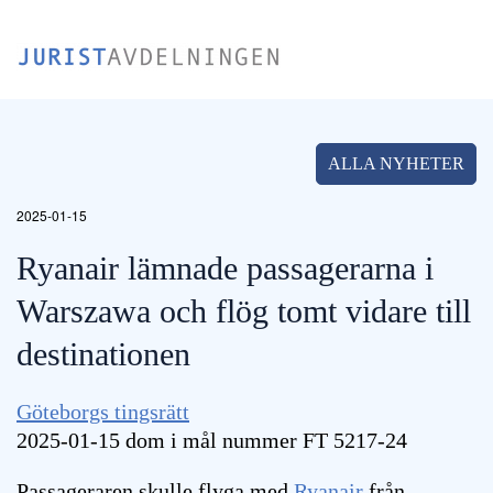
Skip
to
main
content
ALLA NYHETER
2025-01-15
Ryanair lämnade passagerarna i
Warszawa och flög tomt vidare till
destinationen
Göteborgs tingsrätt
2025-01-15 dom i mål nummer FT 5217-24
Passageraren skulle flyga med
Ryanair
från