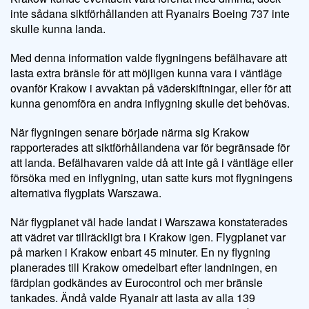
inte sådana siktförhållanden att Ryanairs Boeing 737 inte
skulle kunna landa.
Med denna information valde flygningens befälhavare att
lasta extra bränsle för att möjligen kunna vara i väntläge
ovanför Krakow i avvaktan på väderskiftningar, eller för att
kunna genomföra en andra inflygning skulle det behövas.
När flygningen senare började närma sig Krakow
rapporterades att siktförhållandena var för begränsade för
att landa. Befälhavaren valde då att inte gå i väntläge eller
försöka med en inflygning, utan satte kurs mot flygningens
alternativa flygplats Warszawa.
När flygplanet väl hade landat i Warszawa konstaterades
att vädret var tillräckligt bra i Krakow igen. Flygplanet var
på marken i Krakow enbart 45 minuter. En ny flygning
planerades till Krakow omedelbart efter landningen, en
färdplan godkändes av Eurocontrol och mer bränsle
tankades. Ändå valde Ryanair att lasta av alla 139