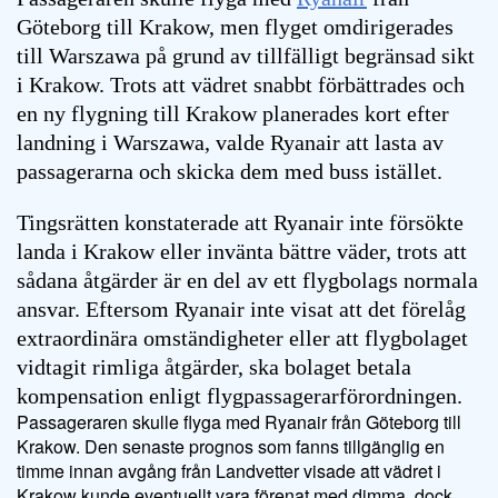
Göteborg till Krakow, men flyget omdirigerades
till Warszawa på grund av tillfälligt begränsad sikt
i Krakow. Trots att vädret snabbt förbättrades och
en ny flygning till Krakow planerades kort efter
landning i Warszawa, valde Ryanair att lasta av
passagerarna och skicka dem med buss istället.
Tingsrätten konstaterade att Ryanair inte försökte
landa i Krakow eller invänta bättre väder, trots att
sådana åtgärder är en del av ett flygbolags normala
ansvar. Eftersom Ryanair inte visat att det förelåg
extraordinära omständigheter eller att flygbolaget
vidtagit rimliga åtgärder, ska bolaget betala
kompensation enligt flygpassagerarförordningen.
Passageraren skulle flyga med Ryanair från Göteborg till
Krakow. Den senaste prognos som fanns tillgänglig en
timme innan avgång från Landvetter visade att vädret i
Krakow kunde eventuellt vara förenat med dimma, dock