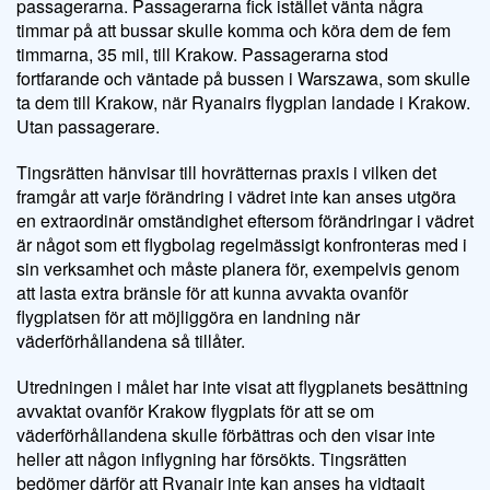
passagerarna. Passagerarna fick istället vänta några
timmar på att bussar skulle komma och köra dem de fem
timmarna, 35 mil, till Krakow. Passagerarna stod
fortfarande och väntade på bussen i Warszawa, som skulle
ta dem till Krakow, när Ryanairs flygplan landade i Krakow.
Utan passagerare.
Tingsrätten hänvisar till hovrätternas praxis i vilken det
framgår att varje förändring i vädret inte kan anses utgöra
en extraordinär omständighet eftersom förändringar i vädret
är något som ett flygbolag regelmässigt konfronteras med i
sin verksamhet och måste planera för, exempelvis genom
att lasta extra bränsle för att kunna avvakta ovanför
flygplatsen för att möjliggöra en landning när
väderförhållandena så tillåter.
Utredningen i målet har inte visat att flygplanets besättning
avvaktat ovanför Krakow flygplats för att se om
väderförhållandena skulle förbättras och den visar inte
heller att någon inflygning har försökts. Tingsrätten
bedömer därför att Ryanair inte kan anses ha vidtagit