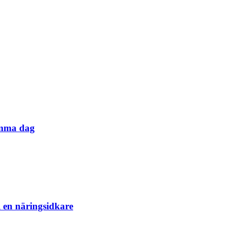
samma dag
l en näringsidkare