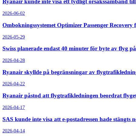
Ryanair kunde inte visa ett tydligt orsakssamband till 
2026-06-02
Ombokningssystemet Optimizer Passenger Recovery f
2026-05-29
Swiss planerade endast 40 minuter för byte av flyg på 
2026-04-28
Ryanair skyllde på begränsningar av flygtrafikledninge
2026-04-22
Ryanair påstod att flygtrafikledningen beordrat flyget
2026-04-17
SAS kunde inte visa att e-postadressen hade stängts 
2026-04-14