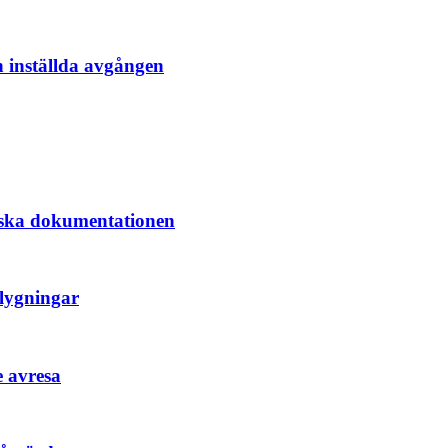
en inställda avgången
riska dokumentationen
flygningar
e avresa