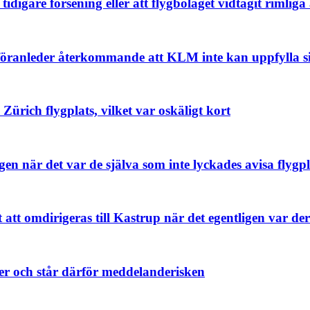
tidigare försening eller att flygbolaget vidtagit rimliga
öranleder återkommande att KLM inte kan uppfylla s
Zürich flygplats, vilket var oskäligt kort
n när det var de själva som inte lyckades avisa flygpla
 att omdirigeras till Kastrup när det egentligen var de
ner och står därför meddelanderisken