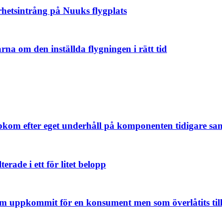
erhetsintrång på Nuuks flygplats
arna om den inställda flygningen i rätt tid
uppkom efter eget underhåll på komponenten tidigare 
terade i ett för litet belopp
som uppkommit för en konsument men som överlåtits til