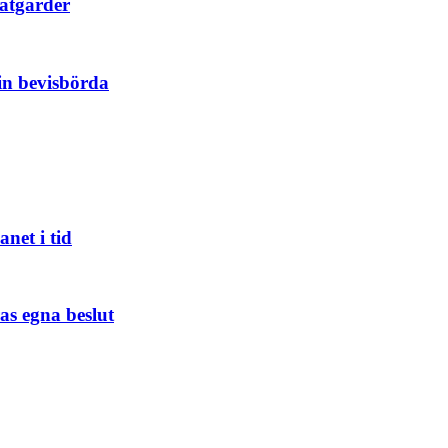
 åtgärder
in bevisbörda
net i tid
ras egna beslut