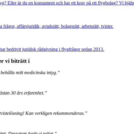
ntyg? Eller är du en konsument och har ett krav på ett flygbolag? Vi hjälp
rågor, affärsjuridik, avtalsrätt, bolagsrätt, arbetsrätt, tvister.
har bedrivit juridisk rådgivning i flygfrågor sedan 2013.
 vi biträtt i
 behålla mitt medicinska intyg.”
ästan 30 års erfarenhet.”
tvistelösning! Kan verkligen rekommenderas.”
itet. Dessutom hade vi roligt.”