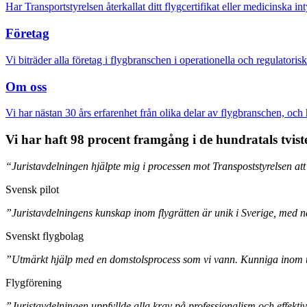
Har Transportstyrelsen återkallat ditt flygcertifikat eller medicinska i
Företag
Vi biträder alla företag i flygbranschen i operationella och regulatoriska f
Om oss
Vi har nästan 30 års erfarenhet från olika delar av flygbranschen, och 
Vi har haft 98 procent framgång i de hundratals tvister
“Juristavdelningen hjälpte mig i processen mot Transpoststyrelsen att
Svensk pilot
”Juristavdelningens kunskap inom flygrätten är unik i Sverige, med n
Svenskt flygbolag
”Utmärkt hjälp med en domstolsprocess som vi vann. Kunniga inom 
Flygförening
”Juristavdelningen uppfyllde alla krav på professionalism och effektiv